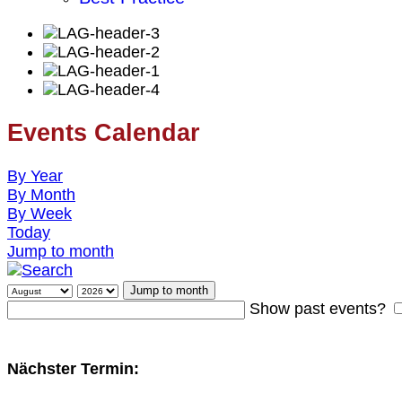
Events Calendar
By Year
By Month
By Week
Today
Jump to month
Jump to month
Show past events?
Nächster Termin: