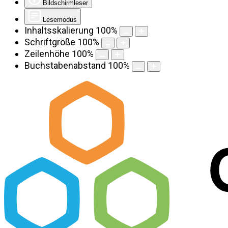
Bildschirmleser
Lesemodus
Inhaltsskalierung
100
%
Schriftgröße
100
%
Zeilenhöhe
100
%
Buchstabenabstand
100
%